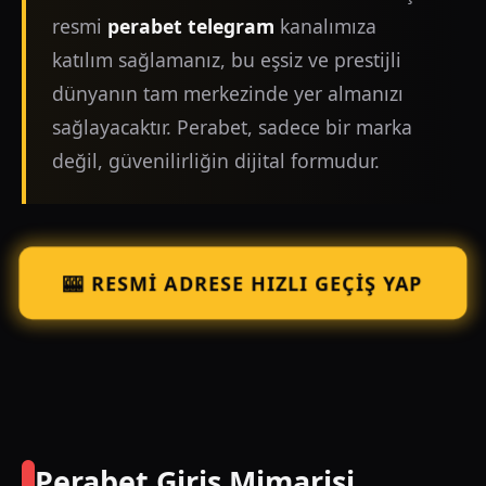
resmi
perabet telegram
kanalımıza
katılım sağlamanız, bu eşsiz ve prestijli
dünyanın tam merkezinde yer almanızı
sağlayacaktır. Perabet, sadece bir marka
değil, güvenilirliğin dijital formudur.
🎰 RESMI ADRESE HIZLI GEÇIŞ YAP
Perabet Giriş Mimarisi