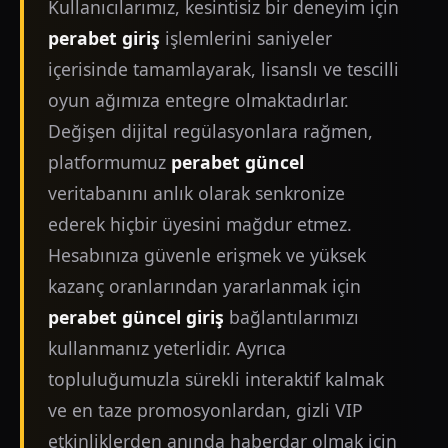
Kullanıcılarımız, kesintisiz bir deneyim için
perabet giriş
işlemlerini saniyeler
içerisinde tamamlayarak, lisanslı ve tescilli
oyun ağımıza entegre olmaktadırlar.
Değişen dijital regülasyonlara rağmen,
platformumuz
perabet güncel
veritabanını anlık olarak senkronize
ederek hiçbir üyesini mağdur etmez.
Hesabınıza güvenle erişmek ve yüksek
kazanç oranlarından yararlanmak için
perabet güncel giriş
bağlantılarımızı
kullanmanız yeterlidir. Ayrıca
topluluğumuzla sürekli interaktif kalmak
ve en taze promosyonlardan, gizli VIP
etkinliklerden anında haberdar olmak için