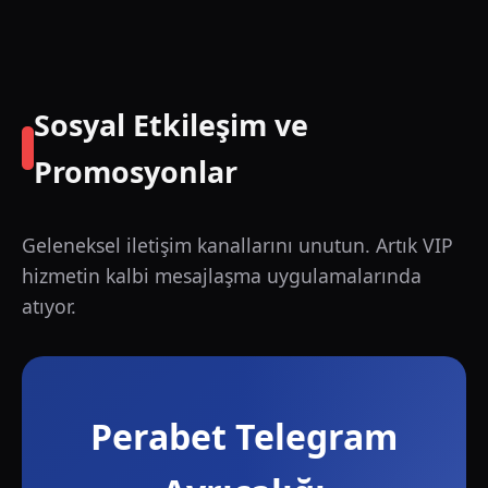
Sosyal Etkileşim ve
Promosyonlar
Geleneksel iletişim kanallarını unutun. Artık VIP
hizmetin kalbi mesajlaşma uygulamalarında
atıyor.
Perabet Telegram