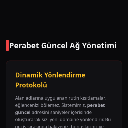
Perabet Güncel Ağ Yönetimi
Dinamik Yönlendirme
Protokolü
Alan adlarına uygulanan rutin kısıtlamalar,
eğlencenizi bölemez. Sistemimiz,
perabet
güncel
adresini saniyeler içerisinde
oluşturarak sizi yeni domaine yönlendirir. Bu
geçiş sırasında bakiyeniz, bonuslarınız ve