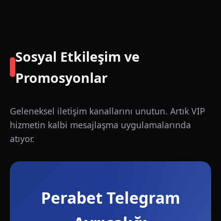
Sosyal Etkileşim ve
Promosyonlar
Geleneksel iletişim kanallarını unutun. Artık VIP
hizmetin kalbi mesajlaşma uygulamalarında
atıyor.
Perabet Telegram