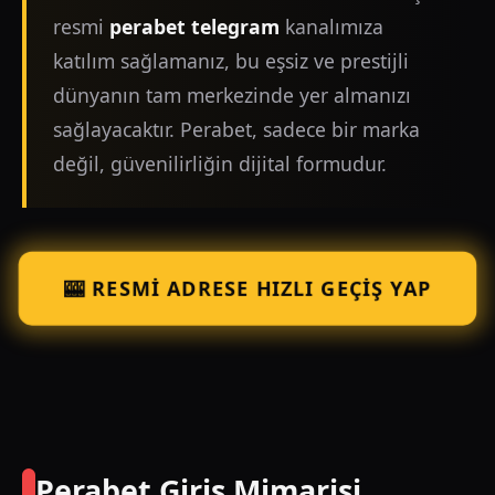
resmi
perabet telegram
kanalımıza
katılım sağlamanız, bu eşsiz ve prestijli
dünyanın tam merkezinde yer almanızı
sağlayacaktır. Perabet, sadece bir marka
değil, güvenilirliğin dijital formudur.
🎰 RESMI ADRESE HIZLI GEÇIŞ YAP
Perabet Giriş Mimarisi