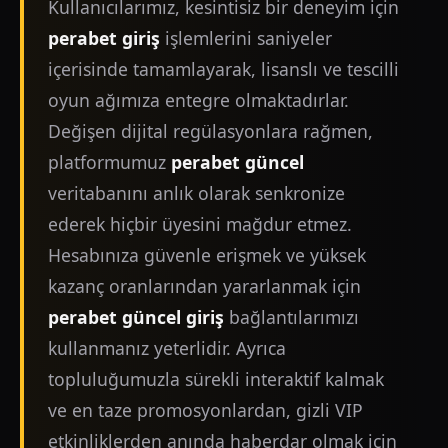
Kullanıcılarımız, kesintisiz bir deneyim için
perabet giriş
işlemlerini saniyeler
içerisinde tamamlayarak, lisanslı ve tescilli
oyun ağımıza entegre olmaktadırlar.
Değişen dijital regülasyonlara rağmen,
platformumuz
perabet güncel
veritabanını anlık olarak senkronize
ederek hiçbir üyesini mağdur etmez.
Hesabınıza güvenle erişmek ve yüksek
kazanç oranlarından yararlanmak için
perabet güncel giriş
bağlantılarımızı
kullanmanız yeterlidir. Ayrıca
topluluğumuzla sürekli interaktif kalmak
ve en taze promosyonlardan, gizli VIP
etkinliklerden anında haberdar olmak için