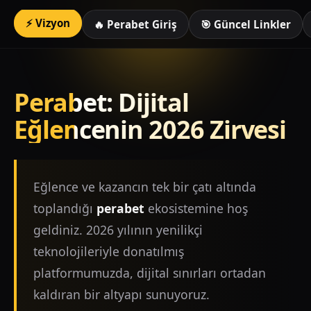
⚡ Vizyon
🔥 Perabet Giriş
🎯 Güncel Linkler
Perabet: Dijital
Eğlencenin 2026 Zirvesi
Eğlence ve kazancın tek bir çatı altında
toplandığı
perabet
ekosistemine hoş
geldiniz. 2026 yılının yenilikçi
teknolojileriyle donatılmış
platformumuzda, dijital sınırları ortadan
kaldıran bir altyapı sunuyoruz.