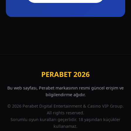
PERABET 2026
Bu web sayfası, Perabet markasının resmi güncel erişim ve
bilgilendirme ağıdır.
© 2026 Perabet Digital Entertainment & Casino VIP Group.
All rights reserved.
Sorumlu oyun kuralları geçerlidir. 18 yaşından küçükler
kullanamaz.