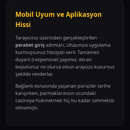
Mobil Uyum ve Aplikasyon
Hissi
Tarayıcınız üzerinden gerçekleştirilen
perabet giriş
adımları, cihazınıza uygulama
kurmuşsunuz hissiyatı verir. Tamamen
duyarlı (responsive) yapımız, ekran
boyutunuz ne olursa olsun arayüzü kusursuz
şekilde renderlar.
Bağlantı esnasında yaşanan pürüzler tarihe
karışırken, parmaklarınızın ucundaki
casinoya hükmetmek hiç bu kadar zahmetsiz
olmamıştı.