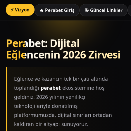
⚡ Vizyon
🔥 Perabet Giriş
🎯 Güncel Linkler
Perabet: Dijital
Eğlencenin 2026 Zirvesi
Eğlence ve kazancın tek bir çatı altında
toplandığı
perabet
ekosistemine hoş
geldiniz. 2026 yılının yenilikçi
teknolojileriyle donatılmış
platformumuzda, dijital sınırları ortadan
kaldıran bir altyapı sunuyoruz.