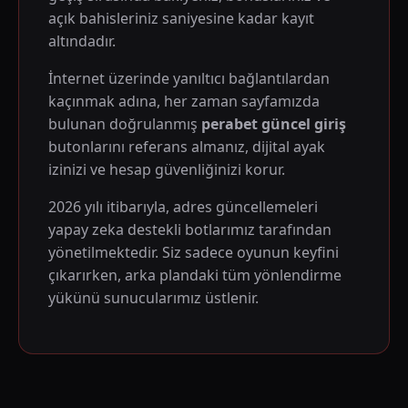
açık bahisleriniz saniyesine kadar kayıt
altındadır.
İnternet üzerinde yanıltıcı bağlantılardan
kaçınmak adına, her zaman sayfamızda
bulunan doğrulanmış
perabet güncel giriş
butonlarını referans almanız, dijital ayak
izinizi ve hesap güvenliğinizi korur.
2026 yılı itibarıyla, adres güncellemeleri
yapay zeka destekli botlarımız tarafından
yönetilmektedir. Siz sadece oyunun keyfini
çıkarırken, arka plandaki tüm yönlendirme
yükünü sunucularımız üstlenir.