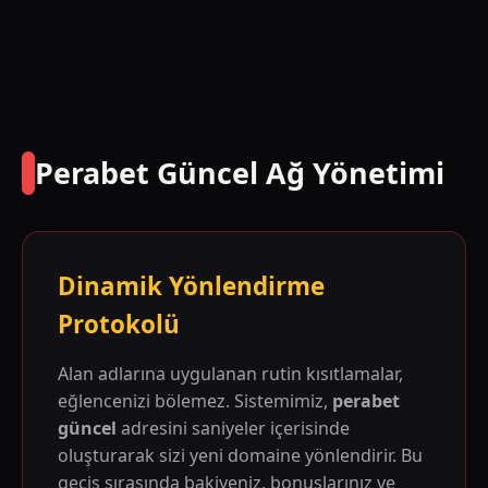
Perabet Güncel Ağ Yönetimi
Dinamik Yönlendirme
Protokolü
Alan adlarına uygulanan rutin kısıtlamalar,
eğlencenizi bölemez. Sistemimiz,
perabet
güncel
adresini saniyeler içerisinde
oluşturarak sizi yeni domaine yönlendirir. Bu
geçiş sırasında bakiyeniz, bonuslarınız ve