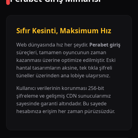
Sıfır Kesinti, Maksimum Hız
Web dünyasında hız her şeydir.
Perabet giriş
süreçleri, tamamen oyuncunun zaman
kazanması üzerine optimize edilmiştir. Eski
hantal tasarımların aksine, tek tıkla şifreli
tüneller üzerinden ana lobiye ulaşırsınız.
Kullanıcı verilerinin korunması 256-bit
şifreleme ve gelişmiş CDN sunucularımız
sayesinde garanti altındadır. Bu sayede
hesabınıza erişim her zaman pürüzsüzdür.