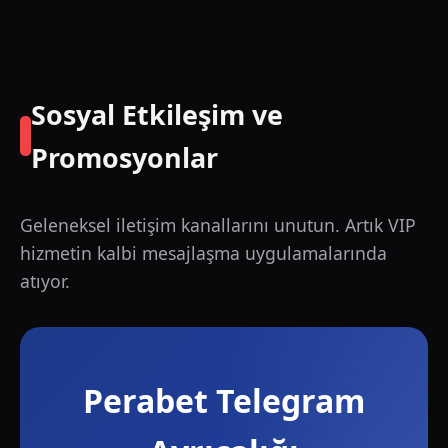
Sosyal Etkileşim ve
Promosyonlar
Geleneksel iletişim kanallarını unutun. Artık VIP
hizmetin kalbi mesajlaşma uygulamalarında
atıyor.
Perabet Telegram