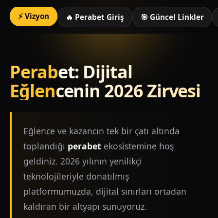
⚡ Vizyon
🔥 Perabet Giriş
🎯 Güncel Linkler
Perabet: Dijital
Eğlencenin 2026 Zirvesi
Eğlence ve kazancın tek bir çatı altında
toplandığı
perabet
ekosistemine hoş
geldiniz. 2026 yılının yenilikçi
teknolojileriyle donatılmış
platformumuzda, dijital sınırları ortadan
kaldıran bir altyapı sunuyoruz.