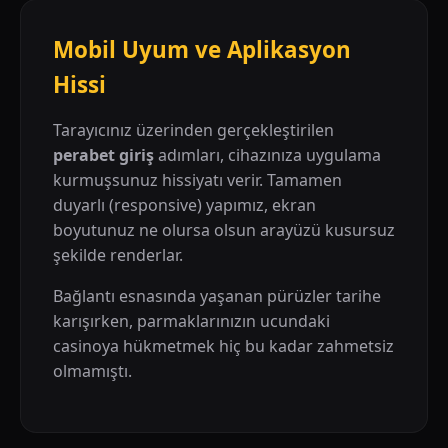
Mobil Uyum ve Aplikasyon
Hissi
Tarayıcınız üzerinden gerçekleştirilen
perabet giriş
adımları, cihazınıza uygulama
kurmuşsunuz hissiyatı verir. Tamamen
duyarlı (responsive) yapımız, ekran
boyutunuz ne olursa olsun arayüzü kusursuz
şekilde renderlar.
Bağlantı esnasında yaşanan pürüzler tarihe
karışırken, parmaklarınızın ucundaki
casinoya hükmetmek hiç bu kadar zahmetsiz
olmamıştı.