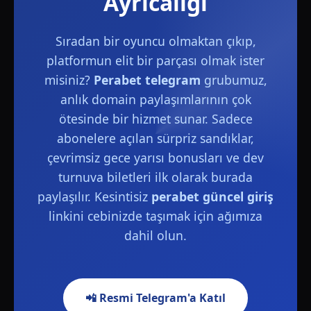
Ayrıcalığı
Sıradan bir oyuncu olmaktan çıkıp,
platformun elit bir parçası olmak ister
misiniz?
Perabet telegram
grubumuz,
anlık domain paylaşımlarının çok
ötesinde bir hizmet sunar. Sadece
abonelere açılan sürpriz sandıklar,
çevrimsiz gece yarısı bonusları ve dev
turnuva biletleri ilk olarak burada
paylaşılır. Kesintisiz
perabet güncel giriş
linkini cebinizde taşımak için ağımıza
dahil olun.
📲 Resmi Telegram'a Katıl