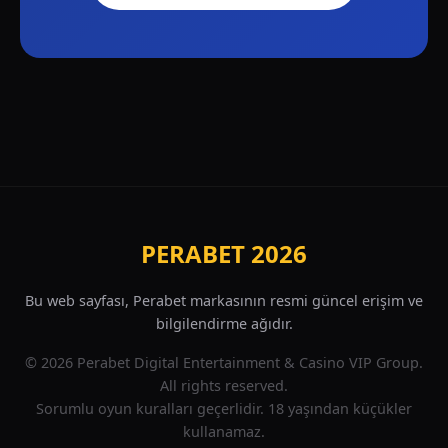
PERABET 2026
Bu web sayfası, Perabet markasının resmi güncel erişim ve
bilgilendirme ağıdır.
© 2026 Perabet Digital Entertainment & Casino VIP Group.
All rights reserved.
Sorumlu oyun kuralları geçerlidir. 18 yaşından küçükler
kullanamaz.