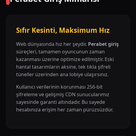
Sıfır Kesinti, Maksimum Hız
Web dünyasında hız her şeydir.
Perabet giriş
süreçleri, tamamen oyuncunun zaman
kazanması üzerine optimize edilmiştir. Eski
hantal tasarımların aksine, tek tıkla şifreli
tüneller üzerinden ana lobiye ulaşırsınız.
Kullanıcı verilerinin korunması 256-bit
şifreleme ve gelişmiş CDN sunucularımız
sayesinde garanti altındadır. Bu sayede
hesabınıza erişim her zaman pürüzsüzdür.