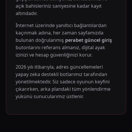
açık bahisleriniz saniyesine kadar kayıt
altındadır.
İnternet üzerinde yanıltıcı bağlantılardan
kaçınmak adına, her zaman sayfamızda
bulunan doğrulanmış
perabet güncel giriş
butonlarını referans almanız, dijital ayak
izinizi ve hesap güvenliğinizi korur.
2026 yılı itibarıyla, adres güncellemeleri
yapay zeka destekli botlarımız tarafından
yönetilmektedir. Siz sadece oyunun keyfini
çıkarırken, arka plandaki tüm yönlendirme
yükünü sunucularımız üstlenir.