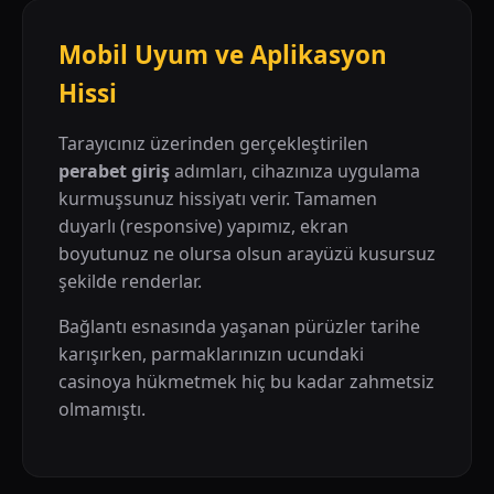
Mobil Uyum ve Aplikasyon
Hissi
Tarayıcınız üzerinden gerçekleştirilen
perabet giriş
adımları, cihazınıza uygulama
kurmuşsunuz hissiyatı verir. Tamamen
duyarlı (responsive) yapımız, ekran
boyutunuz ne olursa olsun arayüzü kusursuz
şekilde renderlar.
Bağlantı esnasında yaşanan pürüzler tarihe
karışırken, parmaklarınızın ucundaki
casinoya hükmetmek hiç bu kadar zahmetsiz
olmamıştı.