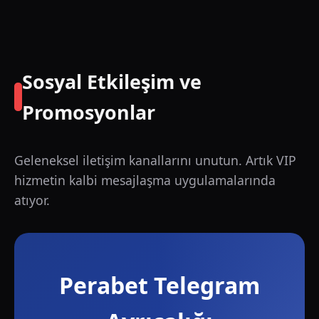
Sosyal Etkileşim ve
Promosyonlar
Geleneksel iletişim kanallarını unutun. Artık VIP
hizmetin kalbi mesajlaşma uygulamalarında
atıyor.
Perabet Telegram